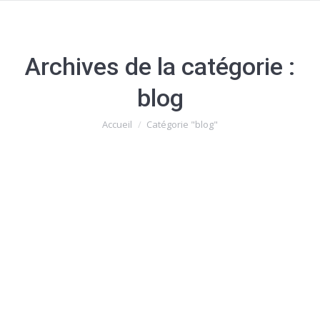
Archives de la catégorie :
blog
Vous êtes ici :
Accueil
Catégorie "blog"
Fruit so open